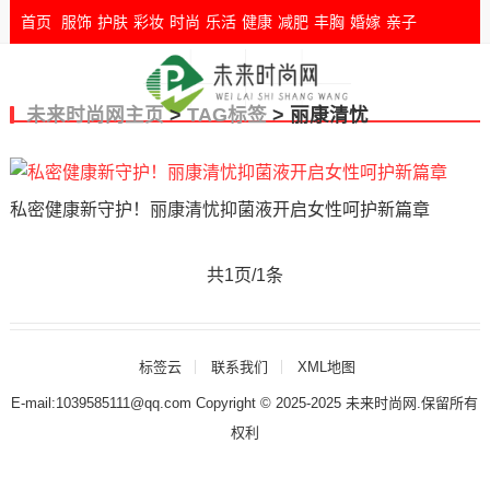
首页
服饰
护肤
彩妆
时尚
乐活
健康
减肥
丰胸
婚嫁
亲子
未来时尚网主页
>
TAG标签
> 丽康清忧
私密健康新守护！丽康清忧抑菌液开启女性呵护新篇章
共1页/1条
标签云
联系我们
XML地图
E-mail:1039585111@qq.com Copyright © 2025-2025
未来时尚网
.保留所有
权利