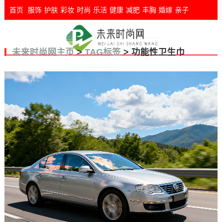
首页
服饰
护肤
彩妆
时尚
乐活
健康
减肥
丰胸
婚嫁
亲子
未来时尚网主页
>
TAG标签
> 功能性卫生巾