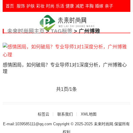
首页
服饰
护肤
彩妆
时尚
乐活
健康
减肥
丰胸
婚嫁
亲子
未来时尚网主页
>
TAG标签
> 广州博雅
感情困局，如何破局？专业导师1对1深度分析，广州博雅心
理
共1页/1条
标签云
联系我们
XML地图
E-mail:1039585111@qq.com Copyright © 2025-2025
未来时尚网
.保留所有
权利