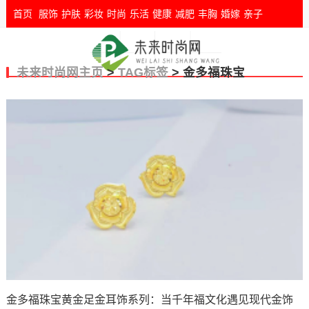
首页
服饰
护肤
彩妆
时尚
乐活
健康
减肥
丰胸
婚嫁
亲子
未来时尚网主页
>
TAG标签
> 金多福珠宝
金多福珠宝黄金足金耳饰系列：当千年福文化遇见现代金饰