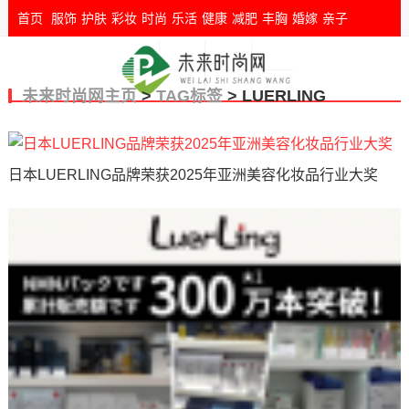
首页
服饰
护肤
彩妆
时尚
乐活
健康
减肥
丰胸
婚嫁
亲子
未来时尚网主页
>
TAG标签
> LUERLING
日本LUERLING品牌荣获2025年亚洲美容化妆品行业大奖