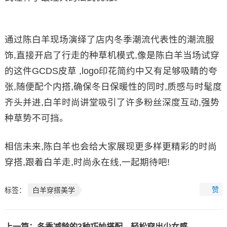
通过陈白羊现场演绎了店内冬季潮流代表性的潮流服
饰,直接开启了行走的种草机模式,像是陈白羊当场试穿
的这件GCDS皮草 ,logo印花简约中又有足够吸睛的夸
张,随便配个内搭,确保冬日保暖性的同时,质感与时髦度
齐头并进,白羊时尚讲堂吸引了许多粉丝深度互动,强势
种草势不可挡。
相信未来,陈白羊也会给大家展现更多样更精彩的时尚
穿搭,跟着白羊走,时尚永在线,一起期待吧!
赞
标签：
白羊穿搭美学
上一篇：
冬季减龄的3种巧妙搭配，轻松穿出少女感