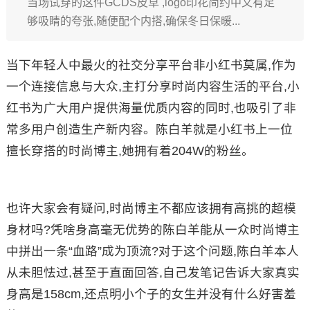
当场试穿的这件GCDS皮草 ,logo印花简约中又有足
够吸睛的夸张,随便配个内搭,确保冬日保暖...
当下年轻人中最火的社交分享平台非小红书莫属,作为
一个连接信息与大众,主打分享时尚内容生活的平台,小
红书为广大用户提供海量优质内容的同时,也吸引了非
常多用户创造生产新内容。陈白羊就是小红书上一位
擅长穿搭的时尚博主,她拥有着204W的粉丝。
也许大家会有疑问,时尚博主不都应该拥有高挑的超模
身材吗?凭啥身高毫无优势的陈白羊能从一众时尚博主
中拼出一条“血路”成为顶流?对于这个问题,陈白羊本人
从未胆怯过,甚至于直面回答,自己发笔记告诉大家真实
身高是158cm,还点明小个子的女生并没有什么好害羞