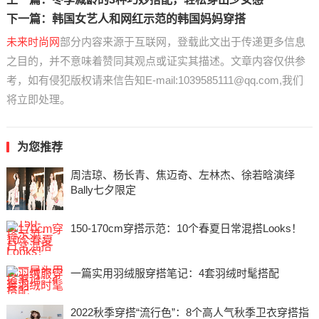
下一篇：
韩国女艺人和网红示范的韩国妈妈穿搭
未来时尚网
部分内容来源于互联网，登载此文出于传递更多信息
之目的，并不意味着赞同其观点或证实其描述。文章内容仅供参
考，如有侵犯版权请来信告知E-mail:1039585111@qq.com,我们
将立即处理。
为您推荐
周洁琼、杨长青、焦迈奇、左林杰、徐若晗演绎
Bally七夕限定
150-170cm穿搭示范：10个春夏日常混搭Looks！
一篇实用羽绒服穿搭笔记：4套羽绒时髦搭配
2022秋季穿搭“流行色”：8个高人气秋季卫衣穿搭指