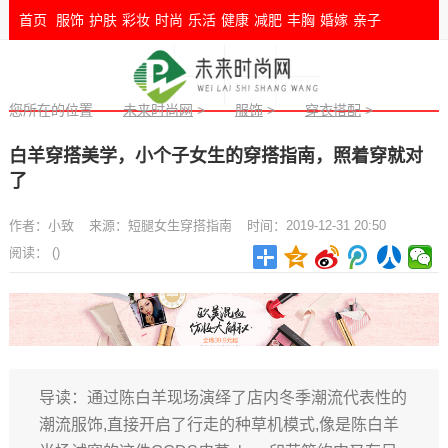
首页
服饰
护肤
彩妆
时尚
乐活
健康
减肥
丰胸
婚嫁
亲子
您所在的位置
未来时尚网
>
服饰
>
穿衣搭配
>
白羊穿搭美学，小个子女生的穿搭指南，照着穿就对
了
作者：
小致
来源：
短腿女生穿搭指南
时间：2019-12-31 20:50
阅读：
(
)
导读：通过陈白羊现场演绎了店内冬季潮流代表性的
潮流服饰,直接开启了行走的种草机模式,像是陈白羊