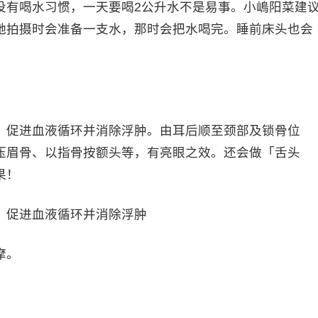
没有喝水习惯，一天要喝2公升水不是易事。小嶋阳菜建
她拍摄时会准备一支水，那时会把水喝完。睡前床头也会
，促进血液循环并消除浮肿。由耳后顺至颈部及锁骨位
压眉骨、以指骨按额头等，有亮眼之效。还会做「舌头
果！
，促进血液循环并消除浮肿
摩。