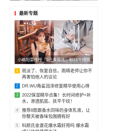
最新专题
小嶋阳菜传授「0元美容法」和11个悄悄
变
斑淡了、恢复自信，雨晴老师让你不
1
再害怕他人的议论
DR.WU角鲨润泽修复精华使用心得
2
部
2022保湿精华合集！长时间修护+补
3
水，渗透肌底、抚平干纹！
推荐8款跟香水同味的身体乳液，让
4
你整天被香味包围拥有好
科颜氏金盏花爆水霜好用吗 爆水霜
5