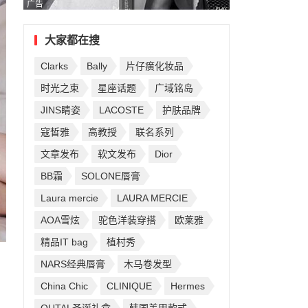
广告
大家都在搜
Clarks
Bally
片仔癀化妆品
时光之束
星座话题
广域铭岛
JINS睛姿
LACOSTE
护肤品牌
寇皙雅
高教授
联名系列
文章发布
软文发布
Dior
BB霜
SOLONE唇膏
Laura mercie
LAURA MERCIE
AOA雪炫
驼色洋装穿搭
欧莱雅
精品IT bag
植村秀
NARS经典唇膏
木马卷发型
China Chic
CLINIQUE
Hermes