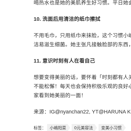
喝热水也是她的美肌养生好习惯。平日她
10. 洗面后用清洁的纸巾擦拭
不用毛巾，只用纸巾来抹脸，这个习惯小
洁易滋生细菌。她主张凡接触脸部的东西
11. 意识时刻有人在看自己
想要变得美丽的话，要怀着「时刻都有人
不能松懈！每天也会保持积极乐观的良好
家看到她美丽的一面！
来源：IG@nyanchan22, YT@HARUNA KOJ
标签：
小嶋阳菜
0元美容法
变美小习惯