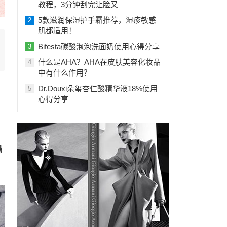
教程，3分钟刮完让脸又
5款滋润保湿护手霜推荐，湿疹敏感
2
肌都适用！
Bifesta碳酸泡泡洗面奶使用心得分享
3
什么是AHA？AHA在皮肤美容化妆品
4
中有什么作用？
Dr.Douxi朵玺杏仁酸精华液18%使用
5
心得分享
嶋