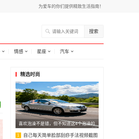
为爱车的你们提供精致生活指南！
搜索
子
情感
星座
汽车
精选时尚
喜欢泡澡不是错，但不知道这4个泡澡的
注
自己每天简单脸部刮痧手法视频截图
1