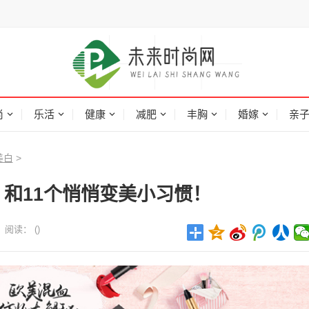
尚
乐活
健康
减肥
丰胸
婚嫁
亲
美白
>
和11个悄悄变美小习惯！
阅读：
(
)