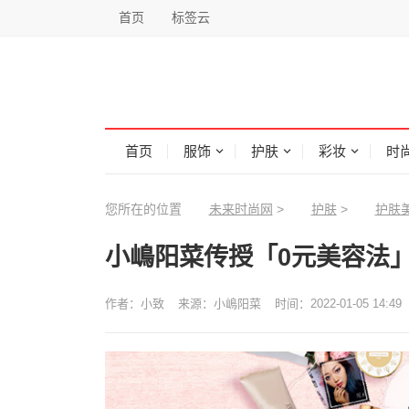
首页
标签云
首页
服饰
护肤
彩妆
时
您所在的位置
未来时尚网
>
护肤
>
护肤
小嶋阳菜传授「0元美容法」
作者：
小致
来源：
小嶋阳菜
时间：2022-01-05 14:49