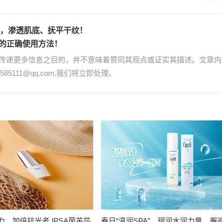
水，渗透肌底、抚平干纹！
的正确使用方法！
传递更多信息之目的，并不意味着赞同其观点或证实其描述。文章内
85111@qq.com,我们将立即处理。
力，加倍抗光老 IPSA茵芙莎
春日“温润SPA”，珂润水润力量，邂