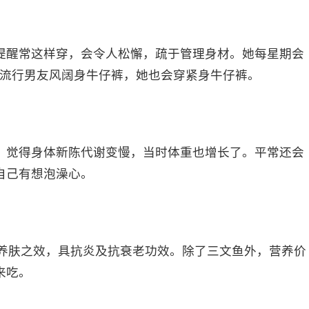
提醒常这样穿，会令人松懈，疏于管理身材。她每星期会
了流行男友风阔身牛仔裤，她也会穿紧身牛仔裤。
，觉得身体新陈代谢变慢，当时体重也增长了。平常还会
自己有想泡澡心。
美肌养肤之效，具抗炎及抗衰老功效。除了三文鱼外，营养价
来吃。