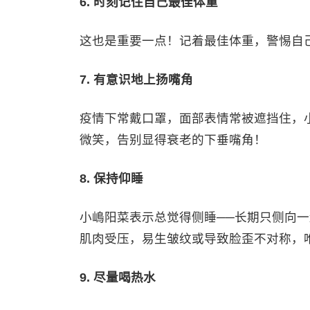
6. 时刻记住自己最佳体重
这也是重要一点！记着最佳体重，警惕自
7. 有意识地上扬嘴角
疫情下常戴口罩，面部表情常被遮挡住，
微笑，告别显得衰老的下垂嘴角！
8. 保持仰睡
小嶋阳菜表示总觉得侧睡──长期只侧向
肌肉受压，易生皱纹或导致脸歪不对称，
9. 尽量喝热水