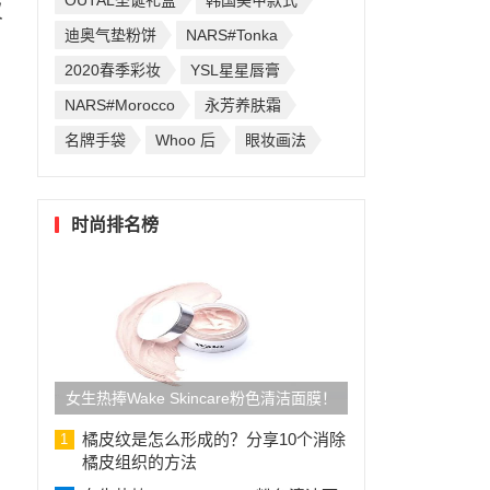
OUTAL圣诞礼盒
韩国美甲款式
议
迪奥气垫粉饼
NARS#Tonka
2020春季彩妆
YSL星星唇膏
NARS#Morocco
永芳养肤霜
名牌手袋
Whoo 后
眼妆画法
时尚排名榜
女生热捧Wake Skincare粉色清洁面膜！
去暗疮
橘皮纹是怎么形成的？分享10个消除
1
橘皮组织的方法