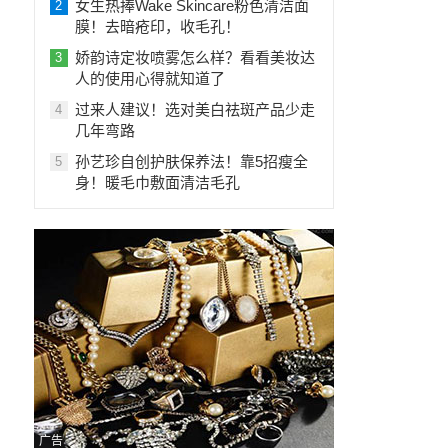
女生热捧Wake Skincare粉色清洁面
2
膜！去暗疮印，收毛孔！
娇韵诗定妆喷雾怎么样？看看美妆达
3
人的使用心得就知道了
过来人建议！选对美白祛斑产品少走
4
几年弯路
孙艺珍自创护肤保养法！靠5招瘦全
5
身！暖毛巾敷面清洁毛孔
广告