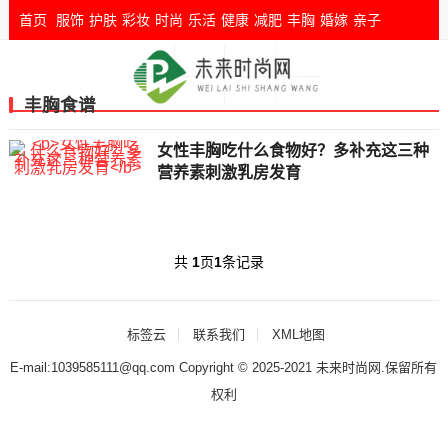
首页
服饰
护肤
彩妆
时尚
乐活
健康
减肥
丰胸
婚嫁
亲子
丰胸食谱
女性丰胸吃什么食物好？多补充这三种
营养素刺激乳房发育
共
1
页
1
条记录
标签云
联系我们
XML地图
E-mail:1039585111@qq.com Copyright © 2025-2021
未来时尚网
.保留所有
权利