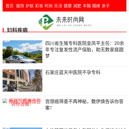
首页
服饰
护肤
彩妆
时尚
乐活
健康
减肥
丰胸
婚嫁
亲子
妇科疾病
四川省生殖专科医院金凤平主任：20余
年专注复发性流产保胎，助无数家庭圆
梦
石家庄蓝天中医院不孕专科
宫颈癌筛查不再神秘，敷伊焕告诉你答
案！