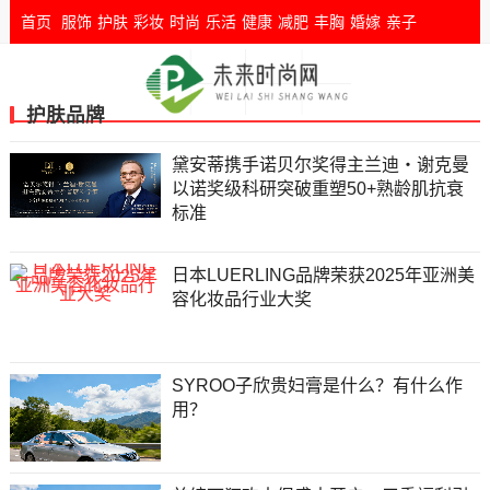
首页
服饰
护肤
彩妆
时尚
乐活
健康
减肥
丰胸
婚嫁
亲子
护肤品牌
黛安蒂携手诺贝尔奖得主兰迪・谢克曼
以诺奖级科研突破重塑50+熟龄肌抗衰
标准
日本LUERLING品牌荣获2025年亚洲美
容化妆品行业大奖
SYROO子欣贵妇膏是什么？有什么作
用？