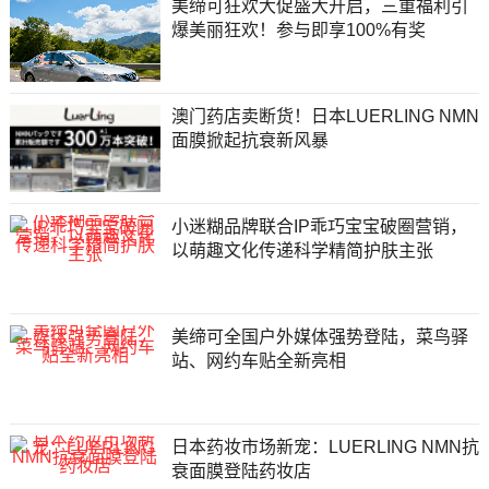
美缔可狂欢大促盛大开启，三重福利引
爆美丽狂欢！参与即享100%有奖
澳门药店卖断货！日本LUERLING NMN
面膜掀起抗衰新风暴
小迷糊品牌联合IP乖巧宝宝破圈营销，
以萌趣文化传递科学精简护肤主张
美缔可全国户外媒体强势登陆，菜鸟驿
站、网约车贴全新亮相
日本药妆市场新宠：LUERLING NMN抗
衰面膜登陆药妆店