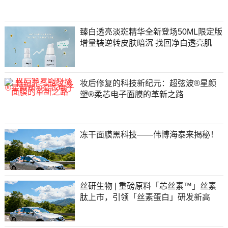
臻白透亮淡斑精华全新登场50ML限定版
增量裝逆转皮肤暗沉 找回净白透亮肌
妆后修复的科技新纪元：超弦波®星颜
塑®柔芯电子面膜的革新之路
冻干面膜黑科技——伟博海泰来揭秘！
丝研生物 | 重磅原料「芯丝素™」丝素
肽上市，引领「丝素蛋白」研发新高