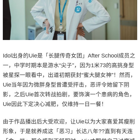
Idol出身的Uie是「长腿传奇女团」After School成员之
一，中学时期本是游水“尖子”，因为1米73的高挑身型
被星探一眼看中，出道初期获封“蜜大腿女神”！然而，
Uie当年因为微胖身型曾遭受抨击，恶评令她留下阴
影，之后Uie首次转战拍剧，要饰演一个患病的角色，
Uie因此下定决心减肥，仅维持一日一餐！
由于作品播出后大受欢迎，让Uie以为大家喜爱其瘦削
形象，于是就养成这「恶习」长达八年??直到有天连