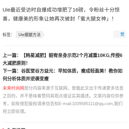
Uie最近受访时自爆成功增肥了16磅，令粉丝十分惊
喜，健康美的形象让她再次被封「蜜大腿女神」！
赞
标签：
Uie瘦腿方法
上一篇：
【韩星减肥】韶宥亲身示范2个月减重10KG,传授6
大减肥原则！
下一篇：
谷医堂谷方益元：早知体质，瘦成轻盈美！教你如
何分析体质并逆袭变瘦
未来时尚网
部分内容来源于互联网，登载此文出于传递更多信息
之目的，并不意味着赞同其观点或证实其描述。文章内容仅供参
考，如有侵犯版权请来信告知E-mail:1039585111@qq.com,我们
将立即处理。