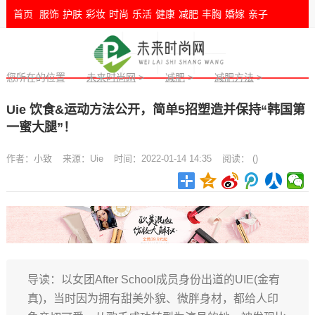
首页
服饰
护肤
彩妆
时尚
乐活
健康
减肥
丰胸
婚嫁
亲子
您所在的位置
未来时尚网
>
减肥
>
减肥方法
>
Uie 饮食&运动方法公开，简单5招塑造并保持“韩国第
一蜜大腿”！
作者：
小致
来源：
Uie
时间：2022-01-14 14:35
阅读：
(
)
导读：以女团After School成员身份出道的UIE(金宥
真)，当时因为拥有甜美外貌、微胖身材，都给人印