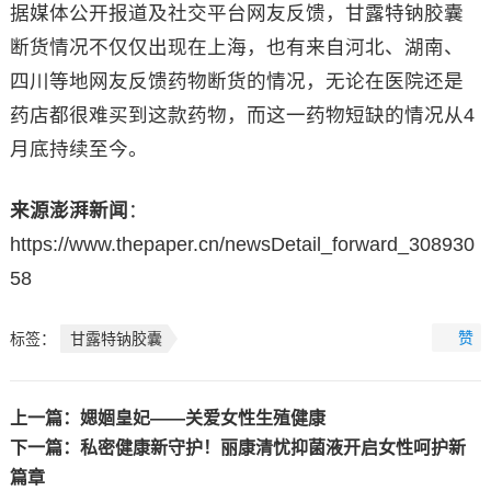
据媒体公开报道及社交平台网友反馈，甘露特钠胶囊
断货情况不仅仅出现在上海，也有来自河北、湖南、
四川等地网友反馈药物断货的情况，无论在医院还是
药店都很难买到这款药物，而这一药物短缺的情况从4
月底持续至今。
来源澎湃新闻
：
https://www.thepaper.cn/newsDetail_forward_308930
58
赞
标签：
甘露特钠胶囊
上一篇：
媤婟皇妃——关爱女性生殖健康
下一篇：
私密健康新守护！丽康清忧抑菌液开启女性呵护新
篇章