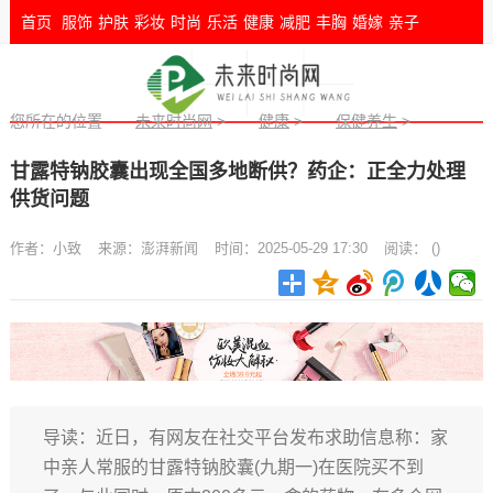
首页
服饰
护肤
彩妆
时尚
乐活
健康
减肥
丰胸
婚嫁
亲子
您所在的位置
未来时尚网
>
健康
>
保健养生
>
甘露特钠胶囊出现全国多地断供？药企：正全力处理
供货问题
作者：
小致
来源：
澎湃新闻
时间：2025-05-29 17:30
阅读：
(
)
导读：近日，有网友在社交平台发布求助信息称：家
中亲人常服的甘露特钠胶囊(九期一)在医院买不到