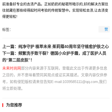
前准备好专业的去渍产品。正如奶奶的秘密所暗示的,好的解决方案往
往就藏在那些经得起时间考验的传统智慧中。实现轻松去渍,让去渍变
得更轻松!
赞
标签：
上一篇：
纯净守护 植萃未来 茱莉蔻40周年坚守植愈护肤之心
下一篇：
频繁洗手致干裂？德国小众护手霜，成了医护人员
的“第二层皮肤”！
未来时尚网
部分内容来源于互联网，登载此文出于传递更多信息
之目的，并不意味着赞同其观点或证实其描述。文章内容仅供参
考，如有侵犯版权请来信告知E-mail:1039585111@qq.com,我们
将立即处理。
为您推荐