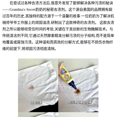
在尝试过各种去渍方法后,我意外发现了能够解决各种污渍的秘诀
——Grandma's Secret奶奶的秘密去渍剂。这个源自美国的品牌拥有超
过百年的历史,其独特的配方源于一个温馨的故事:一位奶奶为了解决机
械师爷爷工作服上的顽固油渍,研制出了这款神奇的去渍剂。 这款去渍
剂之所以能够经受住时间的考验,关键在于其创新的生物酶解技术。与
传统清洁剂不同,它通过天然酵素精准分解污渍的分子结构,而不是简单
地覆盖或腐蚀污渍。这种温和而高效的分解方式,能够在不损伤衣物纤
维的前提下,将顽固污渍彻底清除。