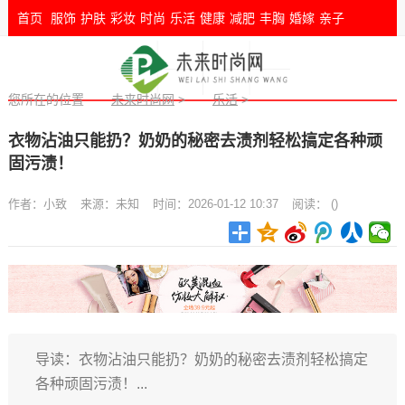
首页
服饰
护肤
彩妆
时尚
乐活
健康
减肥
丰胸
婚嫁
亲子
您所在的位置
未来时尚网
>
乐活
>
衣物沾油只能扔？奶奶的秘密去渍剂轻松搞定各种顽
固污渍！
作者：
小致
来源：
未知
时间：2026-01-12 10:37
阅读：
(
)
导读：衣物沾油只能扔？奶奶的秘密去渍剂轻松搞定
各种顽固污渍！...