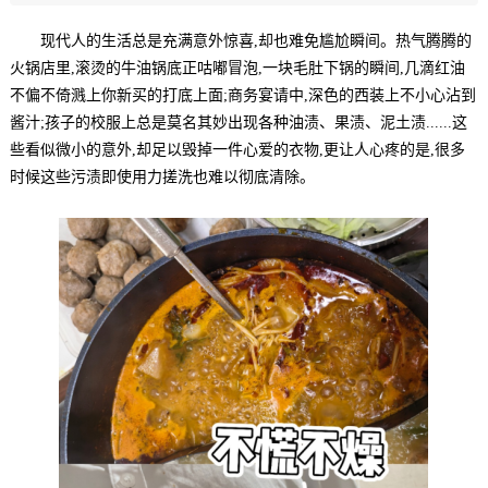
现代人的生活总是充满意外惊喜,却也难免尴尬瞬间。热气腾腾的
火锅店里,滚烫的牛油锅底正咕嘟冒泡,一块毛肚下锅的瞬间,几滴红油
不偏不倚溅上你新买的打底上面;商务宴请中,深色的西装上不小心沾到
酱汁;孩子的校服上总是莫名其妙出现各种油渍、果渍、泥土渍......这
些看似微小的意外,却足以毁掉一件心爱的衣物,更让人心疼的是,很多
时候这些污渍即使用力搓洗也难以彻底清除。