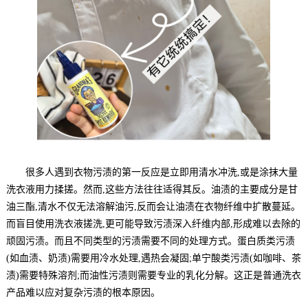
很多人遇到衣物污渍的第一反应是立即用清水冲洗,或是涂抹大量
洗衣液用力揉搓。然而,这些方法往往适得其反。油渍的主要成分是甘
油三酯,清水不仅无法溶解油污,反而会让油渍在衣物纤维中扩散蔓延。
而盲目使用洗衣液搓洗,更可能导致污渍深入纤维内部,形成难以去除的
顽固污渍。而且不同类型的污渍需要不同的处理方式。蛋白质类污渍
(如血渍、奶渍)需要用冷水处理,遇热会凝固;单宁酸类污渍(如咖啡、茶
渍)需要特殊溶剂;而油性污渍则需要专业的乳化分解。这正是普通洗衣
产品难以应对复杂污渍的根本原因。