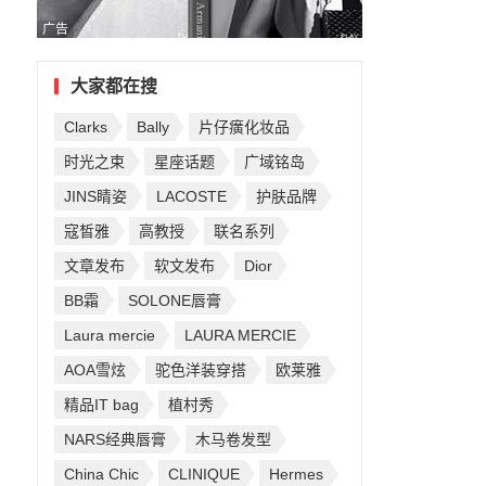
广告
大家都在搜
Clarks
Bally
片仔癀化妆品
时光之束
星座话题
广域铭岛
JINS睛姿
LACOSTE
护肤品牌
寇皙雅
高教授
联名系列
文章发布
软文发布
Dior
BB霜
SOLONE唇膏
Laura mercie
LAURA MERCIE
AOA雪炫
驼色洋装穿搭
欧莱雅
精品IT bag
植村秀
NARS经典唇膏
木马卷发型
China Chic
CLINIQUE
Hermes