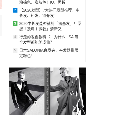
粉棕色、炭灰色！IU、秀智
【2020发型】7大热门发型推荐！中
2
长发、短发、锁骨发！
2020中长发造型就剪「初恋发」！掌
3
握「及肩＋微卷」清新又
行走的发色教科书！为什么LISA 每
4
个发型都能美成仙？
日本SALONIA直发夹、卷发器推限
5
定粉色！