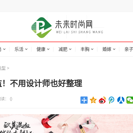
尚
乐活
健康
减肥
丰胸
婚嫁
亲
造型
>
监！不用设计师也好整理
阅读：
(
)