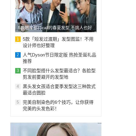
5款韩星都打call的春夏发型,不挑人也好
整
5款「短发过渡期」发型图监！不用
1
设计师也好整理
人气Dyson节日限定版 热抢圣诞礼品
2
推荐
不同脸型搭什么发型最适合？各脸型
3
剪发前要避开的发型地
黑头发女孩适合夏季发型这三种款式
4
最适合圆脸
完美自制染色的6个技巧，让你获得
5
完美的头发色彩！