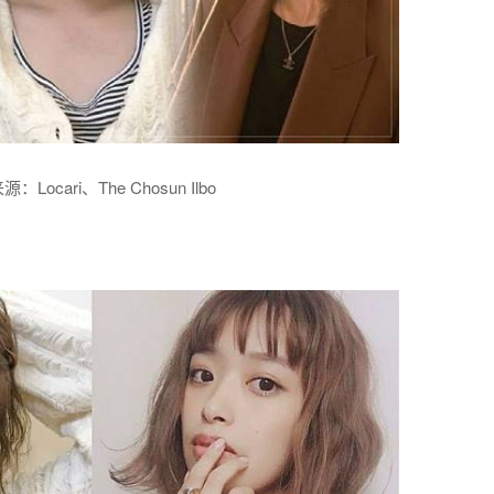
：Locari、The Chosun Ilbo