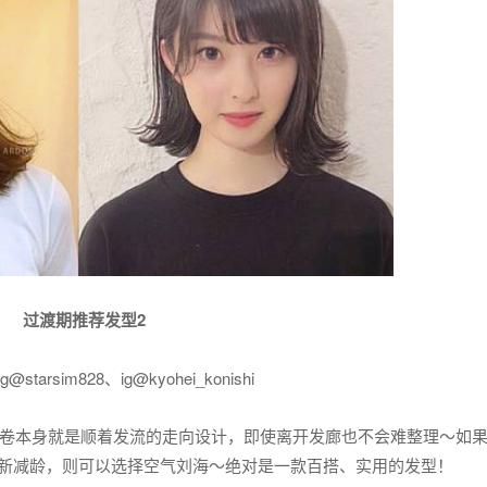
过渡期推荐发型2
tarsim828、ig@kyohei_konishi
卷本身就是顺着发流的走向设计，即使离开发廊也不会难整理～如
新减龄，则可以选择空气刘海～绝对是一款百搭、实用的发型！