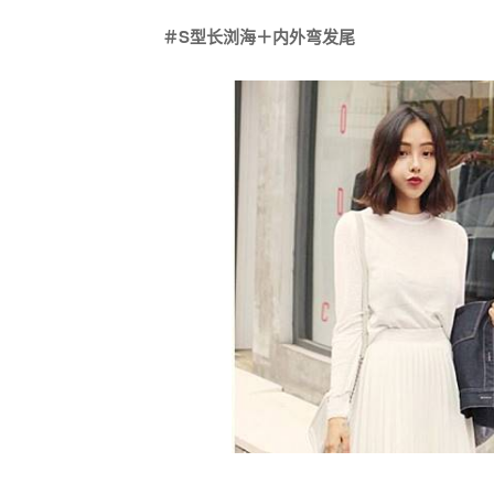
＃S型长浏海＋内外弯发尾