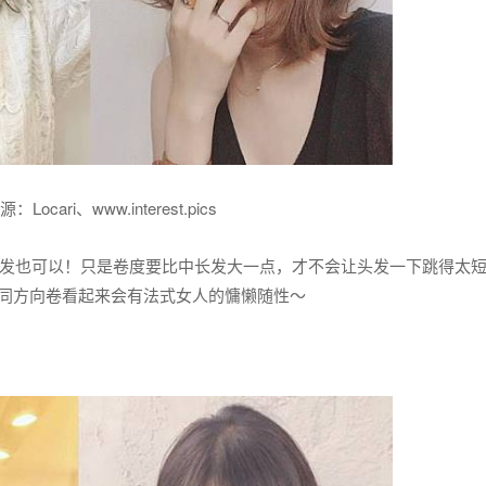
Locari、www.interest.pics
发也可以！只是卷度要比中长发大一点，才不会让头发一下跳得太
同方向卷看起来会有法式女人的慵懒随性～