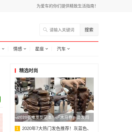
为爱车的你们提供精致生活指南！
搜索
子
情感
星座
汽车
精选时尚
2020首推发型范本！「木马卷」烫发图
监
2020年7大热门发色推荐！灰蓝色、
1