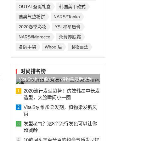
OUTAL圣诞礼盒
韩国美甲款式
迪奥气垫粉饼
NARS#Tonka
2020春季彩妆
YSL星星唇膏
NARS#Morocco
永芳养肤霜
名牌手袋
Whoo 后
眼妆画法
时尚排名榜
短
VitalStyl维彤染发剂，植物染发新风尚
2020流行发型趋势！仿效韩星中长发
1
造型，大脸瞬间小一圈
VitalStyl维彤染发剂，植物染发新风
2
尚
发型老气？这8个流行发色可以让你
3
超减龄！
10款回头率百分百的约会气质发型提
4