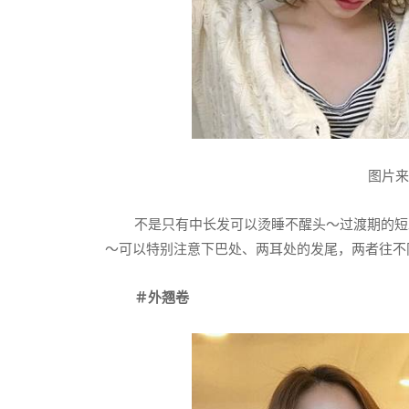
图片来源：
不是只有中长发可以烫睡不醒头～过渡期的短
～可以特别注意下巴处、两耳处的发尾，两者往不
＃外翘卷