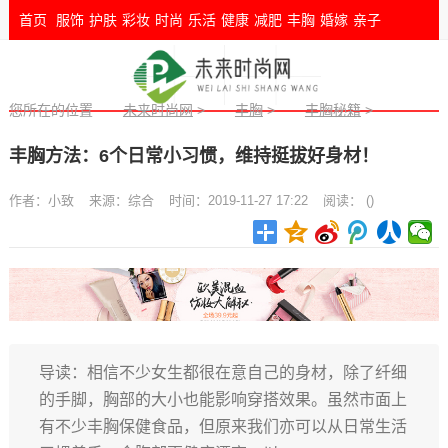
首页
服饰
护肤
彩妆
时尚
乐活
健康
减肥
丰胸
婚嫁
亲子
您所在的位置
未来时尚网
>
丰胸
>
丰胸秘籍
>
丰胸方法：6个日常小习惯，维持挺拔好身材！
作者：
小致
来源：
综合
时间：2019-11-27 17:22
阅读：
(
)
导读：相信不少女生都很在意自己的身材，除了纤细
的手脚，胸部的大小也能影响穿搭效果。虽然市面上
有不少丰胸保健食品，但原来我们亦可以从日常生活