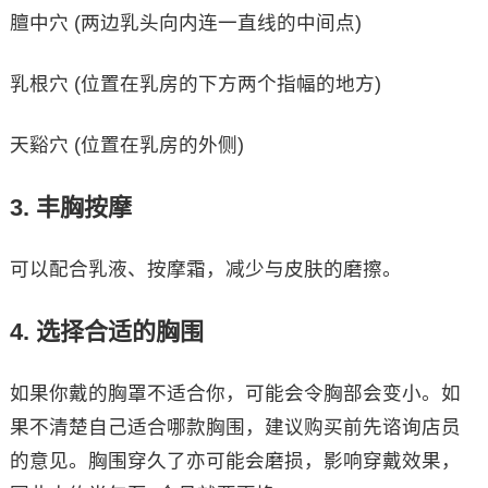
膻中穴 (两边乳头向内连一直线的中间点)
乳根穴 (位置在乳房的下方两个指幅的地方)
天谿穴 (位置在乳房的外侧)
3. 丰胸按摩
可以配合乳液、按摩霜，减少与皮肤的磨擦。
4. 选择合适的胸围
如果你戴的胸罩不适合你，可能会令胸部会变小。如
果不清楚自己适合哪款胸围，建议购买前先谘询店员
的意见。胸围穿久了亦可能会磨损，影响穿戴效果，