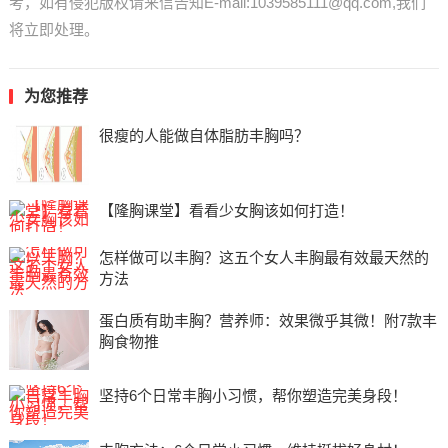
考，如有侵犯版权请来信告知E-mail:1039585111@qq.com,我们
将立即处理。
为您推荐
很瘦的人能做自体脂肪丰胸吗？
【隆胸课堂】看看少女胸该如何打造！
怎样做可以丰胸？这五个女人丰胸最有效最天然的
方法
蛋白质有助丰胸？营养师：效果微乎其微！附7款丰
胸食物推
坚持6个日常丰胸小习惯，帮你塑造完美身段！