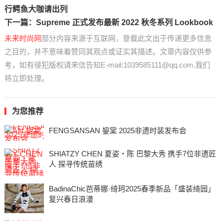
行鳄鱼大咖请出列
下一篇：
Supreme 正式发布最新 2022 秋冬系列 Lookbook
未来时尚网
部分内容来源于互联网，登载此文出于传递更多信息
之目的，并不意味着赞同其观点或证实其描述。文章内容仅供参
考，如有侵犯版权请来信告知E-mail:1039585111@qq.com,我们
将立即处理。
为您推荐
FENGSANSAN 鋆棠 2025非遗时装发布会
SHIATZY CHEN 夏姿・陈 巴黎大秀 携手7位非遗匠
人 探寻传统苗绣
BadinaChic芭蒂娜·绮珂2025春季新品「盛装绮园」
复兴春日浪漫