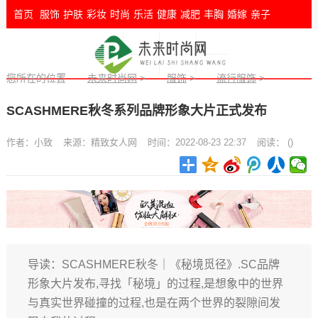
首页
服饰
护肤
彩妆
时尚
乐活
健康
减肥
丰胸
婚嫁
亲子
您所在的位置
未来时尚网
>
服饰
>
流行服饰
>
SCASHMERE秋冬系列品牌形象大片正式发布
作者：
小致
来源：
精致女人网
时间：2022-08-23 22:37
阅读：
(
)
导读：SCASHMERE秋冬｜《秘境觅径》.SC品牌
形象大片发布,寻找「秘境」的过程,是想象中的世界
与真实世界碰撞的过程,也是在两个世界的裂隙间发