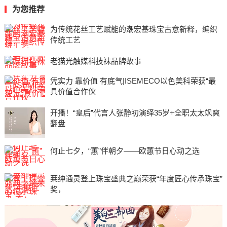
为您推荐
为传统花丝工艺赋能的潮宏基珠宝古意新释，编织
传统工艺
老猫光触媒科技袜品牌故事
凭实力 靠价值 有底气|ISEMECO以色美科荣获“最
具价值合作伙
开播！“皇后”代言人张静初演绎35岁+全职太太飒爽
翻盘
何止七夕，“蕙”伴朝夕——欧蕙节日心动之选
莱绅通灵登上珠宝盛典之巅荣获“年度匠心传承珠宝”
奖，