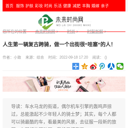
首页
服饰
护肤
彩妆
时尚
乐活
健康
减肥
丰胸
婚嫁
亲子
您所在的位置
未来时尚网
>
时尚
>
时髦新解
>
人生第一辆复古跨骑，做一个出街很“哇塞”的人！
作者：
小致
来源：
综合
时间：2022-09-18 17:20
阅读：
(
)
导读：车水马龙的街道，偶尔机车引擎的轰鸣声掠
过，总能激起不少年轻人的骑士梦；其实，每个人都
可以骑最酷的车，看最美的风景，去征服一段新的旅