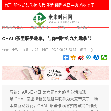
首页
服饰
护肤
彩妆
时尚
乐活
健康
减肥
丰胸
婚嫁
亲子
您所在的位置
未来时尚网
>
时尚
>
时尚资讯
>
CHALI茶里联手趣拿，与你“香”约九九趣拿节
作者：
小致
来源：
未知
时间：2020-09-26 23:37
阅读：
(
)
导读：9月5日-7日,第六届九九趣拿节活动现
场,CHALI茶里携新品与趣拿联手为大家带来了一场
嗅觉互动盛宴。CHALI茶里作为趣拿的忠实合作伙