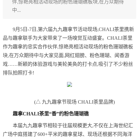
伴,惊艳亮相活动现场的粉色珊瑚礁板块,在万众期待
中...
9月5日-7日,第六届九九趣拿节活动现场,CHALI茶里携新
品与趣拿联手为大家带来了一场嗅觉互动盛宴。CHALI茶里
作为趣拿的忠实合作伙伴,惊艳亮相活动现场的粉色珊瑚礁板
块,在万众期待中与大家见面,网红翅膀、粉色珊瑚、闻香游
戏……新颖的体验游戏与美轮美奂的打卡点,吸引了不少粉丝
排队拍照打卡!
(△ 九九趣拿节现场 CHALI茶里品牌)
趣拿
CHALI
茶里
“香”约
粉色珊瑚礁
本届九九趣拿节相较于往届规模更大,不仅在上海世纪汇
广场中庭搭建了600+平米的趣拿星球、现场还根据不同海洋