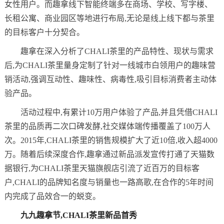
女性用户。而趣拿线下智能终端多在商场、学校、写字楼、
长租公寓、商业园区等地进行布局,无论是线上线下都与茶里
的目标客户十分契合。
趣拿在深入分析了CHALI茶里的产品特性、现状与需求
后,为CHALI茶里量身定制了针对一线城市白领用户的趣味营
销活动,强调互动性、趣味性、病毒性,吸引目标消费者主动体
验产品。
活动过程中,有累计10万用户体验了产品,并且凭借CHALI
茶里的品质再二次口碑发酵,社交媒体端传播覆盖了100万人
次。2015年,CHALI茶里的销售规模扩大了近10倍,收入超4000
万。随着后续深度合作,趣拿通过新品派发宣传打通了天猫数
据银行,为CHALI茶里天猫旗舰店引流了近百万的目标客
户,CHALI的品牌知名度与销量也一路高歌,在合作的5年时间
内完成了品效合一的蜕变。
九九
趣拿节
,
C
HALI
茶里
新品首秀