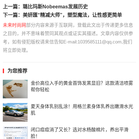
上一篇：
璐比玛斯Nobeemas发展历史
下一篇：
美妍匯“精减大师”，塑型魔法，让性感更简单
未来时尚网
部分内容来源于互联网，登载此文出于传递更多信息
之目的，并不意味着赞同其观点或证实其描述。文章内容仅供参
考，如有侵犯版权请来信告知E-mail:1039585111@qq.com,我们
将立即处理。
为您推荐
金价高位入手的黄金首饰发黑显旧？这款清洁喷雾
帮你轻松
夏天身体乳别乱涂！用格兰素身体乳养出嫩滑水光
肌
闭口痘痘消了又长？选对水杨酸棉片，养出平滑
脸！