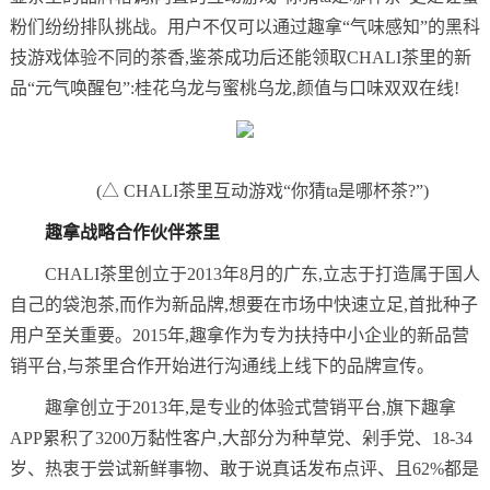
粉们纷纷排队挑战。用户不仅可以通过趣拿“气味感知”的黑科
技游戏体验不同的茶香,鉴茶成功后还能领取CHALI茶里的新
品“元气唤醒包”:桂花乌龙与蜜桃乌龙,颜值与口味双双在线!
(△ CHALI茶里互动游戏“你猜ta是哪杯茶?”)
趣拿
战略
合作伙伴
茶里
CHALI茶里创立于2013年8月的广东,立志于打造属于国人
自己的袋泡茶,而作为新品牌,想要在市场中快速立足,首批种子
用户至关重要。2015年,趣拿作为专为扶持中小企业的新品营
销平台,与茶里合作开始进行沟通线上线下的品牌宣传。
趣拿创立于2013年,是专业的体验式营销平台,旗下趣拿
APP累积了3200万黏性客户,大部分为种草党、剁手党、18-34
岁、热衷于尝试新鲜事物、敢于说真话发布点评、且62%都是