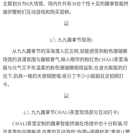
主题划分为6大场馆、场内外共有30台个性十足的趣拿智能终
端供蟹粉们互动游戏和购买尝鲜。
(△ 九九趣拿节现场)
从九九趣拿节的深海潜入区左转,就能感受到粉色珊瑚礁
场馆的浪漫氛围与馥郁香气,映入眼帘的粉红色CHALI茶里海
报与元气又不失温柔的粉色珊瑚礁相得益彰,在波光粼粼的灯
光下,别具一格的天使翅膀墙,吸引了不少小姐姐驻足拍照打
卡。
(△ 九九趣拿节CHALI茶里现场部分互动打卡)
CHALI茶里定制的趣拿智能终端在场馆中也十分和谐,尽
显茶里的品牌格调,内置的互动游戏“你猜ta是哪杯茶”更是让蟹