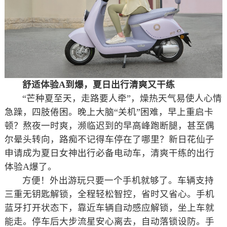
舒适
体验A
到爆，夏日出行清爽又干练
“芒种夏至天，走路要人牵”，燥热天气易使人心情
急躁，四肢倦困。晚上大脑“关机”困难，早上重启卡
顿？熬夜一时爽，濒临迟到的早高峰跑断腿，甚至偶
尔晕头转向，路痴不记得车停在了哪里？新日花仙子
申请成为夏日女神出行必备电动车，清爽干练的出行
体验A爆了。
方便！外出游玩只要一个手机就够了。车辆支持
三重无钥匙解锁，全程轻松智控，省时又省心。手机
蓝牙打开状态下，靠近车辆自动感应解锁，坐上车就
能走。停车后大步流星安心离去，自动落锁设防。手