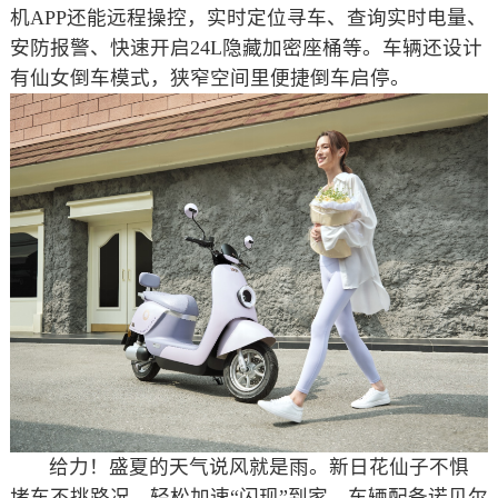
机APP还能远程操控，实时定位寻车、查询实时电量、
安防报警、快速开启24L隐藏加密座桶等。车辆还设计
有仙女倒车模式，狭窄空间里便捷倒车启停。
给力！盛夏的天气说风就是雨。新日花仙子不惧
堵车不挑路况，轻松加速“闪现”到家。车辆配备诺贝尔