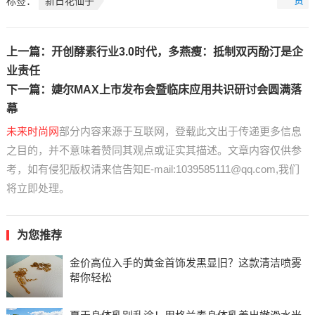
赞
标签：
新日花仙子
上一篇：
开创酵素行业3.0时代，多燕瘦：抵制双丙酚汀是企
业责任
下一篇：
婕尔MAX上市发布会暨临床应用共识研讨会圆满落
幕
未来时尚网
部分内容来源于互联网，登载此文出于传递更多信息
之目的，并不意味着赞同其观点或证实其描述。文章内容仅供参
考，如有侵犯版权请来信告知E-mail:1039585111@qq.com,我们
将立即处理。
为您推荐
金价高位入手的黄金首饰发黑显旧？这款清洁喷雾
帮你轻松