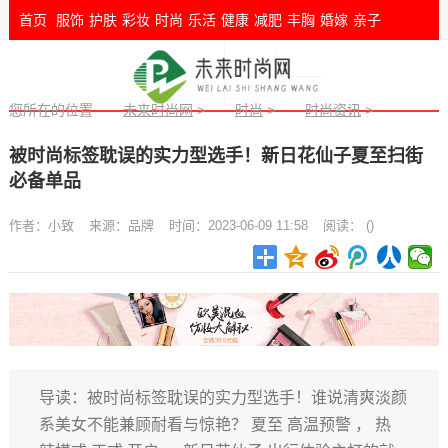
首页
服饰
护肤
彩妆
时尚
乐活
健康
减肥
丰胸
婚嫁
亲子
您所在的位置
未来时尚网
>
时尚
>
时尚资讯
>
被时尚标签耽误的实力型选手！新日花仙子夏至扫街
必备单品
作者：
小致
来源：
品牌
时间：2023-06-09 11:58
阅读：
(
)
导读：被时尚标签耽误的实力型选手！谁说清爽淡颜
系美女不能兼顾耐看与惊艳？ 夏至 高温预警 ， 热