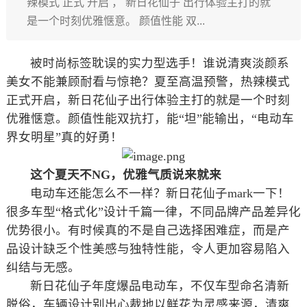
辣模式 正式 开启 ， 新日花仙子 出行体验主打的就
是一个时刻优雅惬意。 颜值性能 双...
被时尚标签耽误的实力型选手！谁说清爽淡颜系
美女不能兼顾耐看与惊艳？
夏至
高温预警
，
热
辣模式
正式
开启
，
新日花仙子
出行体验主打的就是一个时刻
优雅惬意。
颜值性能
双抗打
，能
“
坦
”
能输出
，“电动车
界女明星”真的好勇！
这个夏天
不NG，
优雅
气质说来就来
电动车还能怎么不一样？新日花仙子mark一下！
很多车型“格式化”设计千篇一律，不同品牌产品差异化
优势很小。有时候真的不是自己选择困难症，而是产
品设计缺乏个性美感与独特性能，令人更加容易陷入
纠结与无感。
新日花仙子年度爆品电动车，不仅车型命名清新
脱俗，车辆设计别出心裁地以鲜花为灵感来源，清爽