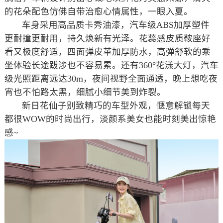
的花朵配色仿佛自带治愈心情属性，一眼入夏。
车身采用高品质卡秀油漆，汽车级ABS加厚塑件
更耐撞更耐用，持久焕新有光泽。花蕊感皮质鞍座好
看又极度舒适，四面弹皮革加厚防水，高弹舒软的乘
坐体验长途跋涉也不容易累。还有360°花漾大灯，汽车
级光照距离远达30m，夜间视野全面通透，晚上想吃夜
宵也不怕路太黑，细腻小细节美到炸裂。
新日花仙子别致精巧的车型外观，惬意解锁每天
都很WOW的时尚出行，淡颜系美女也能时刻美出惊艳
感~