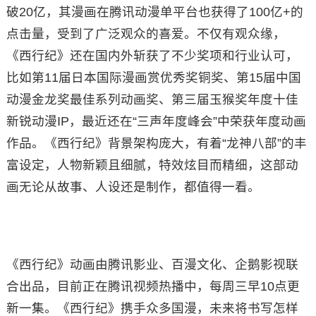
破20亿，其漫画在腾讯动漫单平台也获得了100亿+的
点击量，受到了广泛观众的喜爱。不仅有观众缘，
《西行纪》还在国内外斩获了不少奖项和行业认可，
比如第11届日本国际漫画赏优秀奖铜奖、第15届中国
动漫金龙奖最佳系列动画奖、第三届玉猴奖年度十佳
新锐动漫IP，最近还在“三声年度峰会”中荣获年度动画
作品。《西行纪》背景架构庞大，有着“龙神八部”的丰
富设定，人物新颖且细腻，特效炫目而精细，这部动
画无论从故事、人设还是制作，都值得一看。
《西行纪》动画由腾讯影业、百漫文化、企鹅影视联
合出品，目前正在腾讯视频热播中，每周三早10点更
新一集。《西行纪》携手众多国漫，未来将书写怎样