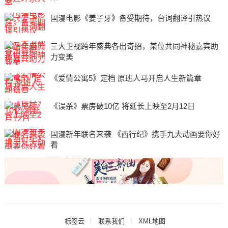
国漫电影《姜子牙》备受期待，台词翻译引热议
​三大卫视跨年盛典各出奇招，某位共同神秘嘉宾助
力变美
《爱情公寓5》定档 原班人马开启人生新篇章
《误杀》票房破10亿 将延长上映至2月12日
国漫新年联名来袭 《西行纪》携手九大动画要你好
看
标签云
联系我们
XML地图