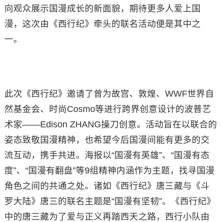
向观众展示国漫成长的新面貌，期待更多人爱上国
漫，这次由《西行纪》牵头的联名活动便是其中之
一。
此次《西行纪》邀请了曾为故宫、敦煌、WWF世界自
然基金会、时尚Cosmo等进行跨界创意设计的波普艺
术家——Edison ZHANG操刀创意。活动旨在以联合的
姿态致敬国漫精神，也希望今后国漫间能有更多的交
流互动，携手共进。海报以“国漫有英雄”、“国漫有态
度”、“国漫有翻盘”等9组精神内涵作为主题，找寻国漫
角色之间的共通之处。诸如《西行纪》唐三藏与《斗
罗大陆》唐三的联名主题是“国漫有坚韧”。《西行纪》
中的唐三藏为了爱与正义再踏西天之路，西行小队由