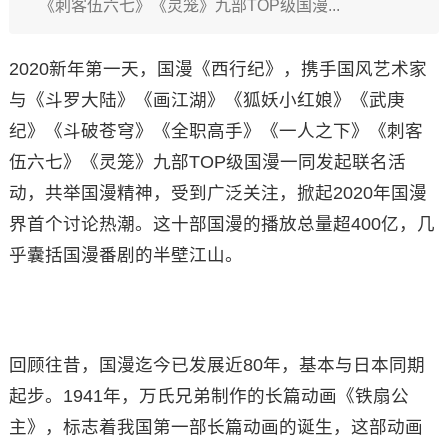
《刺客伍六七》《灵笼》九部TOP级国漫...
2020新年第一天，国漫《西行纪》，携手国风艺术家
与《斗罗大陆》《画江湖》《狐妖小红娘》《武庚
纪》《斗破苍穹》《全职高手》《一人之下》《刺客
伍六七》《灵笼》九部TOP级国漫一同发起联名活
动，共举国漫精神，受到广泛关注，掀起2020年国漫
界首个讨论热潮。这十部国漫的播放总量超400亿，几
乎囊括国漫番剧的半壁江山。
回顾往昔，国漫迄今已发展近80年，基本与日本同期
起步。1941年，万氏兄弟制作的长篇动画《铁扇公
主》，标志着我国第一部长篇动画的诞生，这部动画