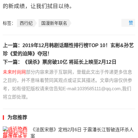
的新成绩，让我们拭目以待。
赞
标签：
西行纪
国漫新年联名
上一篇：
2019年12月韩剧话题性排行榜TOP 10！玄彬&孙艺
珍《爱的迫降》夺冠！
下一篇：
《误杀》票房破10亿 将延长上映至2月12日
未来时尚网
部分内容来源于互联网，登载此文出于传递更多信息
之目的，并不意味着赞同其观点或证实其描述。文章内容仅供参
考，如有侵犯版权请来信告知E-mail:1039585111@qq.com,我们
将立即处理。
为您推荐
《法医宋慈》定档2月6日 于震潘长江智破连环杀人
案