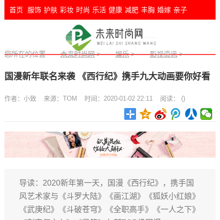
首页
服饰
护肤
彩妆
时尚
乐活
健康
减肥
丰胸
婚嫁
亲子
您所在的位置
未来时尚网
>
娱乐
>
影视资讯
>
国漫新年联名来袭 《西行纪》携手九大动画要你好看
作者：
小致
来源：
TOM
时间：2020-01-02 22:11
阅读：
(
)
导读：2020新年第一天，国漫《西行纪》，携手国
风艺术家与《斗罗大陆》《画江湖》《狐妖小红娘》
《武庚纪》《斗破苍穹》《全职高手》《一人之下》