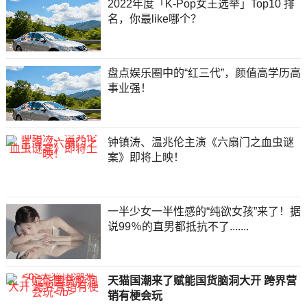
2022年度「K-Pop女王选举」Top10 排
名，你最like哪个？
盘点娱乐圈中的“红三代”，颜值高学历高
事业强！
钟镇涛、温兆伦主演《六扇门之血虫谜
案》即将上映！
一半少女一半性感的“纯欲女孩”来了！据
说99％的直男都抵抗不了.......
天猫国潮来了赋能国货脑洞大开 跨界营
销有梗会玩